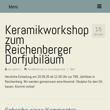
Menü
Über mich
Keramikworkshop
15
„So weit die Füße tragen!“
zum
SEP. 2025
Keramik
Reichenberger
Figuren
Dorfjubiläum
offene Werkstatt
von
admin
|
Veröffentlicht in:
Uncategorized
|
0
Kinderwerkstatt
Herzliche Einladung am 20.09.25 ab 11:00 Uhr zur 790. Jahrfeier in
Bildung und Teilhabe
Reichenberg. Wir werden gemeinsam eine Keramik- Skulptur für den Ort
bauen. Kommt vorbei!
Abendwerkstatt
Familienwerkstatt