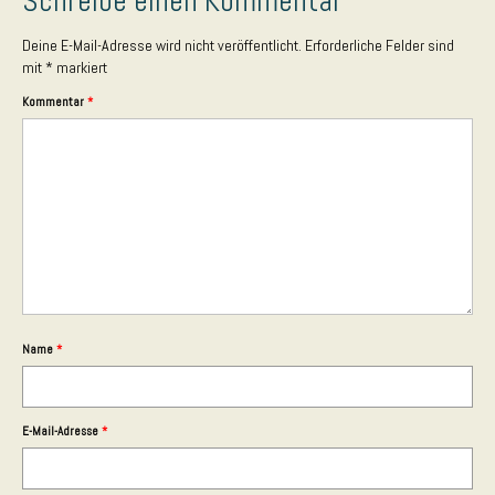
Schreibe einen Kommentar
Aktuelles und Preise
Deine E-Mail-Adresse wird nicht veröffentlicht.
Erforderliche Felder sind
Gutscheine
mit
*
markiert
Anfahrt und Parken
Kommentar
*
Kontakt
Impressum
Name
*
E-Mail-Adresse
*