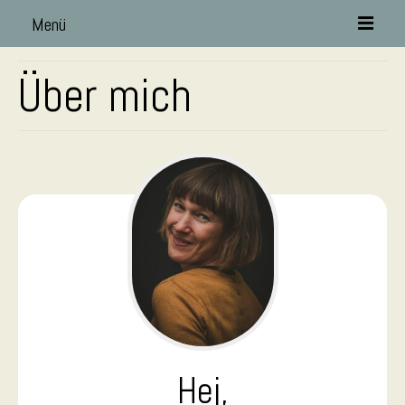
Menü
Über mich
Über mich
„So weit die Füße tragen!“
Keramik
Figuren
offene Werkstatt
Kinderwerkstatt
Bildung und Teilhabe
Abendwerkstatt
Familienwerkstatt
Hej,