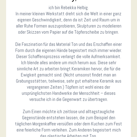
Aktuelles und Preise
ich bin Rebekka Helbig.
Gutscheine
In meiner kleinen Werkstatt dreht sich die Welt in einer ganz
eigenen Geschwindigkeit, denn da ist Zeit und Raum um in
Anfahrt und Parken
aller Ruhe Formen auszuprobieren, Skulpturen zu modelieren
oder Skizzen vom Papier auf die Töpferscheibe zu bringen.
Kontakt
Die Faszination für das Material Ton und das Erschaffen einer
Form durch die eigenen Hände begeistert mich immer wieder.
Impressum
Dieser Schaffensprozess verlangt die volle Aufmerksamkeit.
Ich blende alles andere um mich herum aus. Diese sehr
sinnliche Art zu arbeiten bringt Keramiken hervor, die für die
Ewigkeit gemacht sind. (Nicht umsonst findet man an
Grabungsstätten, teilweise, sehr gut erhaltene Keramik aus
vergangenen Zeiten.) Töpfern ist wohl eines der
ursprünglichsten Handwerke der Menschheit – dieses
versuche ich in die Gegenwart zu übertragen.
Zum Einen möchte ich zeitlose und alltagstaugliche
Gegenstände entstehen lassen, die zum Beispiel den
täglichen Morgenkaffee versüßen oder dem Kuchen zum Fest
eine feierliche Form verleihen. Zum Anderen begeistert mich
das plastische Arbeiten mit Ton.